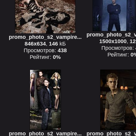
promo_photo_s2_v
promo_photo_s2_vampire...
1500x1000
,
12
846x634
,
146
kБ
Просмотров:
Просмотров:
438
Рейтинг:
0
Рейтинг:
0%
promo_photo_s2_vampire...
promo_photo_s2_v