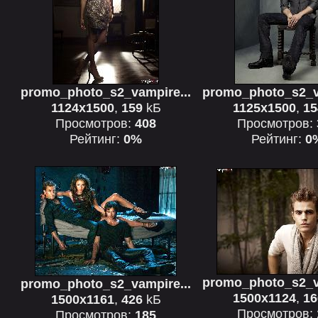
promo_photo_s2_vampire...
promo_photo_s2_v
1124x1500
,
159
kБ
1125x1500
,
15
Просмотров:
408
Просмотров:
Рейтинг:
0%
Рейтинг:
0
promo_photo_s2_v
promo_photo_s2_vampire...
1500x1124
,
16
1500x1161
,
426
kБ
Просмотров:
Просмотров:
185