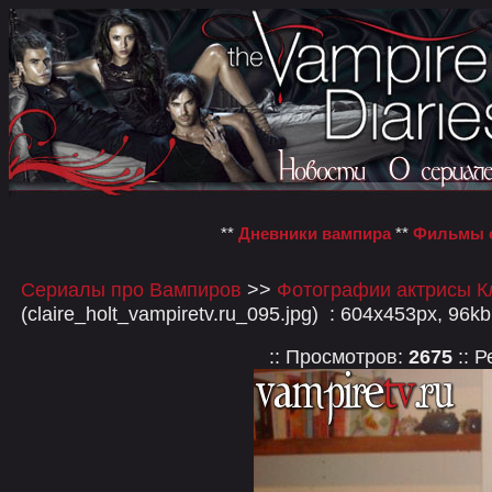
**
Дневники вампира
**
Фильмы о
Сериалы про Вампиров
>>
Фотографии актрисы К
(claire_holt_vampiretv.ru_095.jpg) : 604x453px, 96kb
:: Просмотров:
2675
:: Р