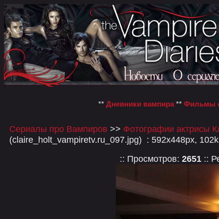
**
Дневники вампира
**
Фильмы о
Сериалы про Вампиров
>>
Фотографии актрисы К
(claire_holt_vampiretv.ru_097.jpg) : 592x448px, 102
:: Просмотров:
2651
:: Р