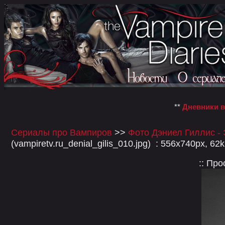
**
Дневники 
Сериалы про Вампиров
>>
Фото Дэниел Гиллис -
(vampiretv.ru_denial_gilis_010.jpg) : 556x740px, 62
:: Пр