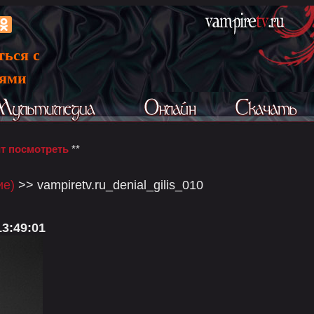
ться с
ьями
т посмотреть
**
ие)
>> vampiretv.ru_denial_gilis_010
13:49:01