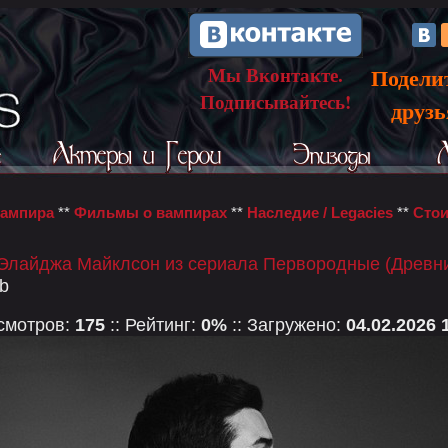
Мы Вконтакте.
Подели
Подписывайтесь!
друз
вампира
**
Фильмы о вампирах
**
Наследие / Legacies
**
Стои
 Элайджа Майклсон из сериала Первородные (Древн
kb
осмотров:
175
:: Рейтинг:
0%
:: Загружено:
04.02.2026 