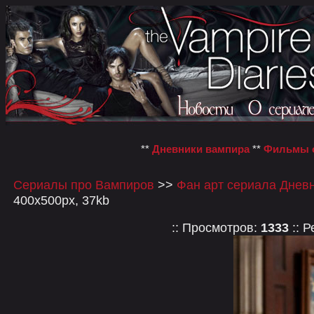
**
Дневники вампира
**
Фильмы о
Сериалы про Вампиров
>>
Фан арт сериала Днев
400x500px, 37kb
:: Просмотров:
1333
:: Р