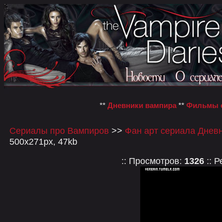
**
Дневники вампира
**
Фильмы о
Сериалы про Вампиров
>>
Фан арт сериала Днев
500x271px, 47kb
:: Просмотров:
1326
:: Р