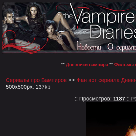
**
Дневники вампира
**
Фильмы о
Сериалы про Вампиров
>>
Фан арт сериала Днев
500x500px, 137kb
:: Просмотров:
1187
:: Р