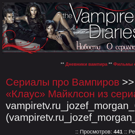
**
Дневники вампира
**
Фильмы о
Сериалы про Вампиров
>
«Клаус» Майклсон из сери
vampiretv.ru_jozef_morgan
(vampiretv.ru_jozef_morgan
:: Просмотров:
441
:: Р