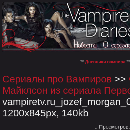
**
Дневники вампира
*
Сериалы про Вампиров
>>
Майклсон из сериала Перв
vampiretv.ru_jozef_morgan_0
1200x845px, 140kb
:: Просмотров