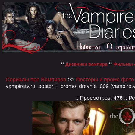
**
Дневники вампира
**
Фильмы о
Сериалы про Вампиров
>>
Постеры и промо фото
vampiretv.ru_poster_i_promo_drevnie_009 (vampiret
:: Просмотров:
476
:: Р