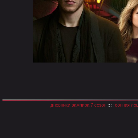
дневники вампира 7 сезон
:: ::
сонная ло