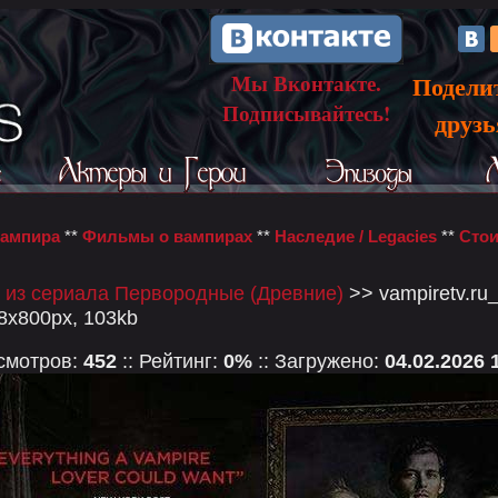
Мы Вконтакте.
Подели
Подписывайтесь!
друз
вампира
**
Фильмы о вампирах
**
Наследие / Legacies
**
Стои
 из сериала Первородные (Древние)
>> vampiretv.ru
18x800px, 103kb
осмотров:
452
:: Рейтинг:
0%
:: Загружено:
04.02.2026 