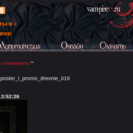
ться с
ьями
т посмотреть
**
_poster_i_promo_drevnie_019
13:52:26