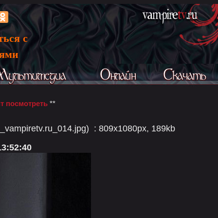
ться с
ьями
т посмотреть
**
vampiretv.ru_014.jpg) : 809x1080px, 189kb
13:52:40