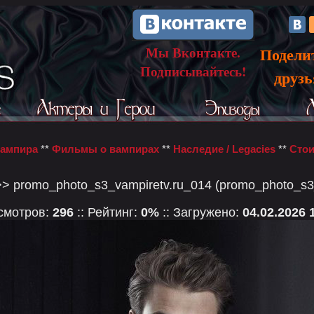
Мы Вконтакте.
Подели
Подписывайтесь!
друз
вампира
**
Фильмы о вампирах
**
Наследие / Legacies
**
Стои
> promo_photo_s3_vampiretv.ru_014 (promo_photo_s3_
осмотров:
296
:: Рейтинг:
0%
:: Загружено:
04.02.2026 