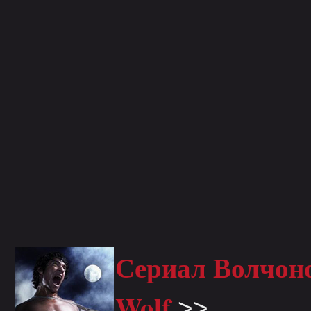
Сериал Волчоно
Wolf
>>