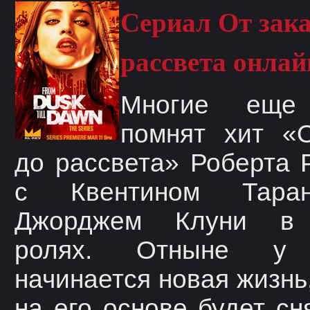
Сериал От зака
рассвета онлай
Многие еще
помнят хит «О
до рассвета» Роберта 
с Квентином Тара
Джорджем Клуни в 
ролях. Отныне у
начинается новая жизнь
на его основе будет сн