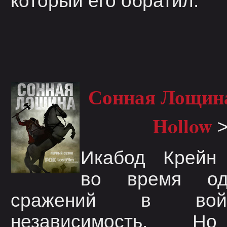
который его обратил.
Сонная Лощина 
Hollow
Икабод Крейн 
во время од
сражений в во
независимость. Н