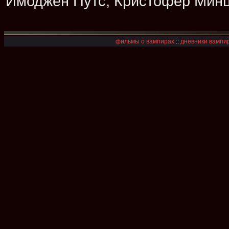
Имоджен Путс, Кристофер Минц
фильмы о вампирах
::
дневники вампир