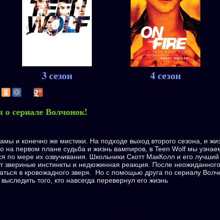
3 сезон
4 сезон
я о сериале Волчонок!
мы и конечно же мистики. На подходе выход второго сезона, и жи
о на первом плане судьба и жизнь вампиров, в Teen Wolf мы узнае
ся по мере их озвучивания. Школьники Скотт МакКолл и его лучший
ют звериные инстинкты и недюжинная реакция. После неожиданног
аться в кровожадного зверя. Но с помощью друга по сериалу Волч
выследить того, кто навсегда перевернул его жизнь