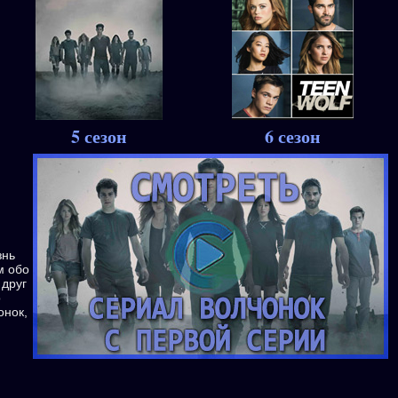
5 сезон
6 сезон
знь
м обо
 друг
о
онок,