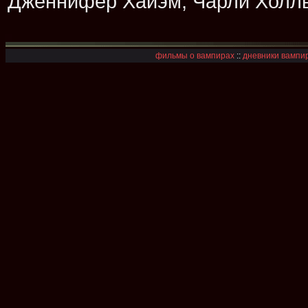
Дженнифер Хайэм, Чарли Холлвэ
фильмы о вампирах
::
дневники вампир