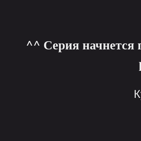
^^ Серия начнется 
К