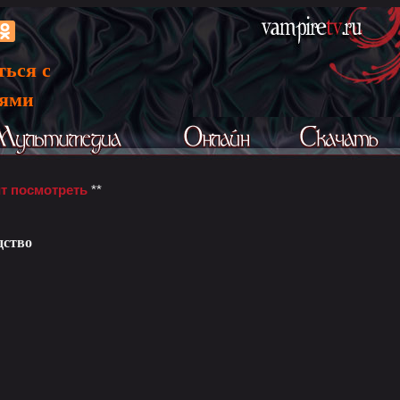
ться с
ьями
т посмотреть
**
дство