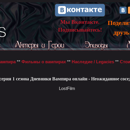
Мы Вконтакте.
Подели
Подписывайтесь!
друз
вампира
**
Фильмы о вампирах
**
Наследие / Legacies
**
Стои
 серия 1 сезона Дневники Вампира онлайн - Неожиданное сосе
LostFilm