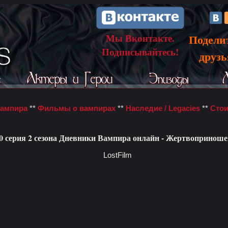
Мы Вконтакте.
Подели
Подписывайтесь!
друз
вампира
**
Фильмы о вампирах
**
Наследие / Legacies
**
Стои
0 серия 2 сезона Дневники Вампира онлайн - Жертвоприноше
LostFilm