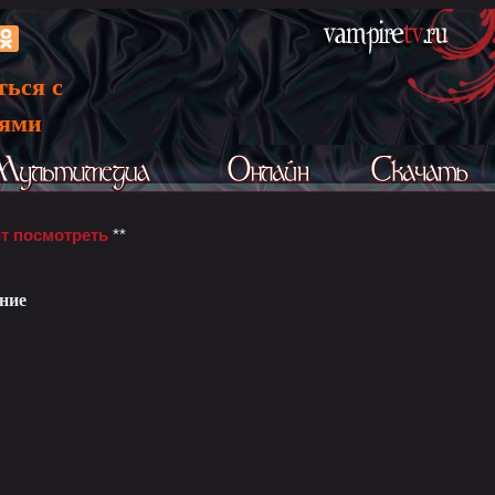
ться с
ьями
т посмотреть
**
ние