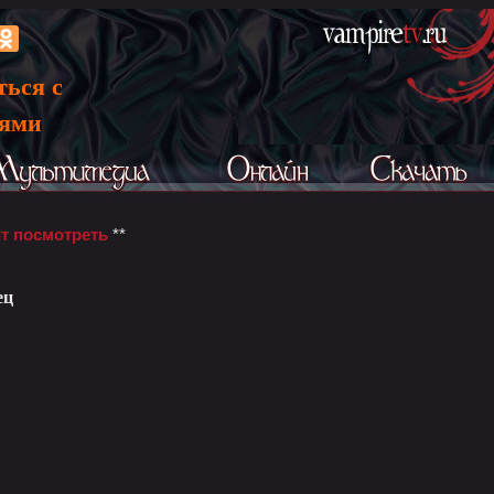
ться с
ьями
т посмотреть
**
ец