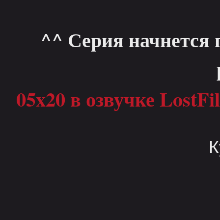
^^ Серия начнется 
05x20 в озвучке LostFi
К