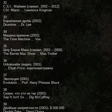
32
C.S.I.: Майами (сериал, 2002 – 2012)
CSI: Miami ... Lawrence Kingman
33
Барабанная дробь (2002)
Drumline ... Dr. Lee
34
Машина времени (2002)
The Time Machine ... Vox
35
Шоу Берни Мака (сериал, 2001 – 2006)
The Bernie Mac Show ... Max Trotter
36
Unbakeable (видео, 2001)
... Elijah Price; короткометражка
37
Эволюция (2001)
Evolution ... Prof. Harry Phineas Block
38
Скажи, что это не так (2001)
Say It Isn't So ... Dig McCaffrey
39
Двойные неприятности (2001), $ 500 000
Double Take ... Daryl Chase