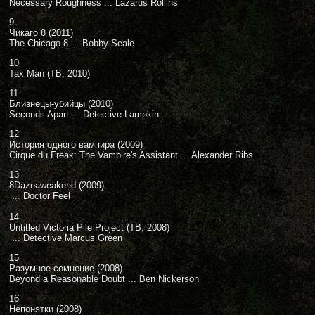
Necessary Roughness ... Lazarus Rollins
9
Чикаго 8 (2011)
The Chicago 8 ... Bobby Seale
10
Tax Man (ТВ, 2010)
11
Близнецы-убийцы (2010)
Seconds Apart ... Detective Lampkin
12
История одного вампира (2009)
Cirque du Freak: The Vampire's Assistant ... Alexander Ribs
13
8Dazeaweakend (2009)
... Doctor Feel
14
Untitled Victoria Pile Project (ТВ, 2008)
... Detective Marcus Green
15
Разумное сомнение (2008)
Beyond a Reasonable Doubt ... Ben Nickerson
16
Непонятки (2008)