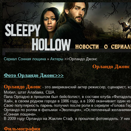
Сериал Сонная лощина
»
Актеры
>>Орландо Джонс
Орландо Джонс
Фото Орландо Джонс>>>
Орландо Джонс
- это американский актер режиссер, сценарист, к
Мобил, штат Алабама, США.
Папа Орладно в прошлом был бейсболист, в составе клуба «Филаде
Хай», в своем родном городе в 1986 году, а в 1990 оканчивает один и
Свою популярность парень получил после роли в сериале «Голова Гер
Орландо по ролям в фильмах «Эволюция», «Ослепленный желаниями»,
«Сонная лощина».
В 2009 году Орландо на Жаклин Стаф, в прошлом фотомодель. У них 
Фильмография