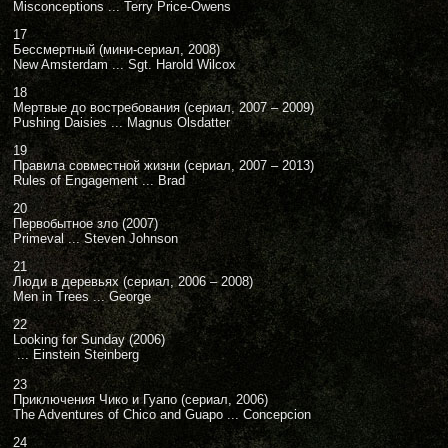
Misconceptions ... Terry Price-Owens
17
Бессмертный (мини-сериал, 2008)
New Amsterdam ... Sgt. Harold Wilcox
18
Мертвые до востребования (сериал, 2007 – 2009)
Pushing Daisies ... Magnus Olsdatter
19
Правила совместной жизни (сериал, 2007 – 2013)
Rules of Engagement ... Brad
20
Первобытное зло (2007)
Primeval ... Steven Johnson
21
Люди в деревьях (сериал, 2006 – 2008)
Men in Trees ... George
22
Looking for Sunday (2006)
... Einstein Steinberg
23
Приключения Чико и Гуапо (сериал, 2006)
The Adventures of Chico and Guapo ... Concepcion
24