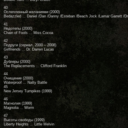
40
Ослепленный желаниями (2000)
Bedazzled ... Daniel /Dan /Danny /Esteban /Beach Jock /Lamar Garrett /Dr.
41
Недотепы (2000)
Chain of Fools ... Miss Cocoa
42
Подруги (сериал, 2000 – 2008)
Girlfriends ... Dr. Darren Lucas
43
Дублеры (2000)
The Replacements ... Clifford Franklin
44
Очищение (2000)
Waterproof ... Natty Battle
45
New Jersey Turnpikes (1999)
46
Магнолия (1999)
Magnolia ... Worm
47
Высоты свободы (1999)
Liberty Heights ... Little Melvin