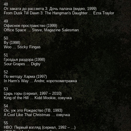
48
От заката до рассвета 3: Дочь палача (видео, 1999)
From Dusk Till Dawn 3: The Hangman's Daughter ... Ezra Traylor
49
Офисное пространство (1999)
Office Space ... Steve, Magazine Salesman
50
Ву (1998)
Woo ... Sticky Fingas
51
Гроздья раздора (1998)
Sour Grapes ... Digby
52
По методу Харма (1997)
In Harm's Way ... Andre; короткометражка
53
Царь горы (сериал, 1997 – 2010)
King of the Hill ... Kidd Mookie, озвучка
54
Ох, уж это Рождество (ТВ, 1993)
A Cool Like That Christmas ... озвучка
55
HBO: Первый взгляд (сериал, 1992 – ...)