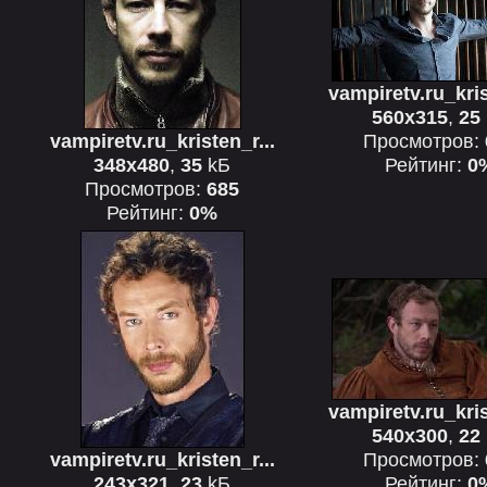
vampiretv.ru_kris
560x315
,
25
vampiretv.ru_kristen_r...
Просмотров:
348x480
,
35
kБ
Рейтинг:
0
Просмотров:
685
Рейтинг:
0%
vampiretv.ru_kris
540x300
,
22
vampiretv.ru_kristen_r...
Просмотров:
243x321
,
23
kБ
Рейтинг:
0