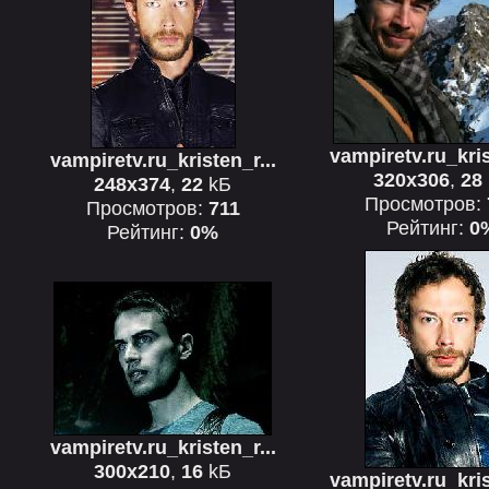
vampiretv.ru_kris
vampiretv.ru_kristen_r...
320x306
,
28
248x374
,
22
kБ
Просмотров:
Просмотров:
711
Рейтинг:
0
Рейтинг:
0%
vampiretv.ru_kristen_r...
300x210
,
16
kБ
vampiretv.ru_kris