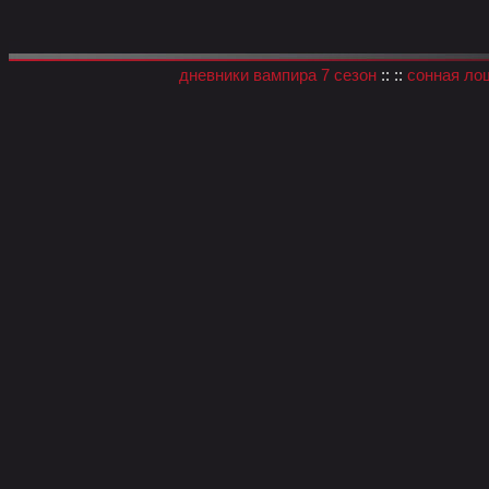
дневники вампира 7 сезон
:: ::
сонная ло