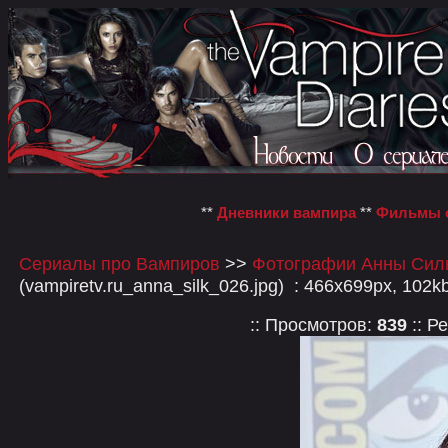
**
Дневники вампира
**
Фильмы о
Сериалы про Вампиров
>>
Фотографии Анны Силк 
(vampiretv.ru_anna_silk_026.jpg) : 466x699px, 102k
:: Просмотров:
839
:: Р