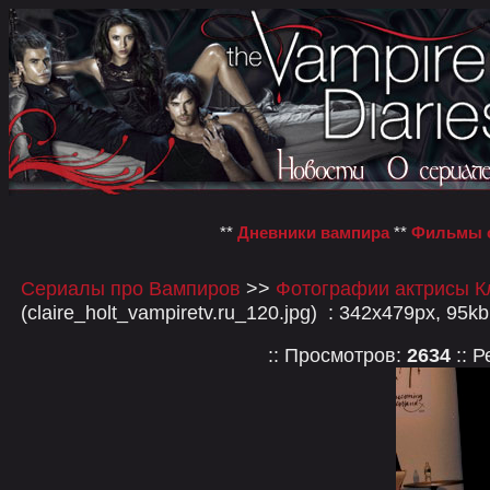
**
Дневники вампира
**
Фильмы о
Сериалы про Вампиров
>>
Фотографии актрисы К
(claire_holt_vampiretv.ru_120.jpg) : 342x479px, 95kb
:: Просмотров:
2634
:: Р