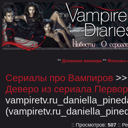
**
Дневники вампира
**
Фильмы о
Сериалы про Вампиров
>
Деверо из сериала Первор
vampiretv.ru_daniella_pine
(vampiretv.ru_daniella_pin
:: Просмотров:
507
:: Р