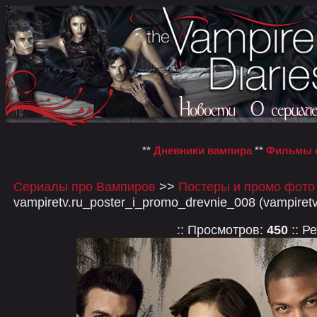
**
Дневники вампира
**
Фильмы о
Сериалы про Вампиров
>>
Постеры и промо фото
vampiretv.ru_poster_i_promo_drevnie_008 (vampiret
:: Просмотров:
450
:: Р