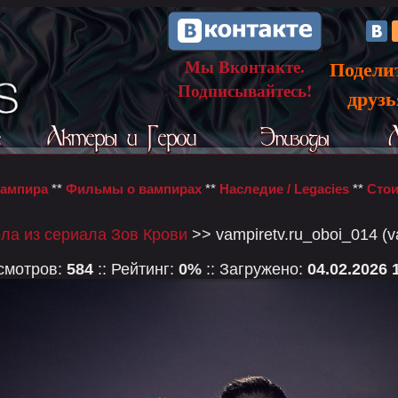
Мы Вконтакте.
Подели
Подписывайтесь!
друз
вампира
**
Фильмы о вампирах
**
Наследие / Legacies
**
Стои
ла из сериала Зов Крови
>> vampiretv.ru_oboi_014 (v
осмотров:
584
:: Рейтинг:
0%
:: Загружено:
04.02.2026 