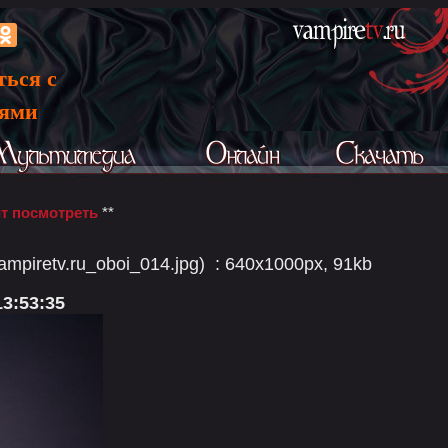
ться с
ьями
т посмотреть
**
ampiretv.ru_oboi_014.jpg) : 640x1000px, 91kb
13:53:35