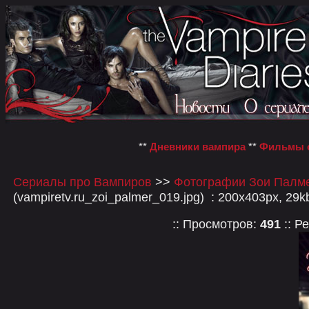
**
Дневники вампира
**
Фильмы о
Сериалы про Вампиров
>>
Фотографии Зои Палме
(vampiretv.ru_zoi_palmer_019.jpg) : 200x403px, 29k
:: Просмотров:
491
:: Р