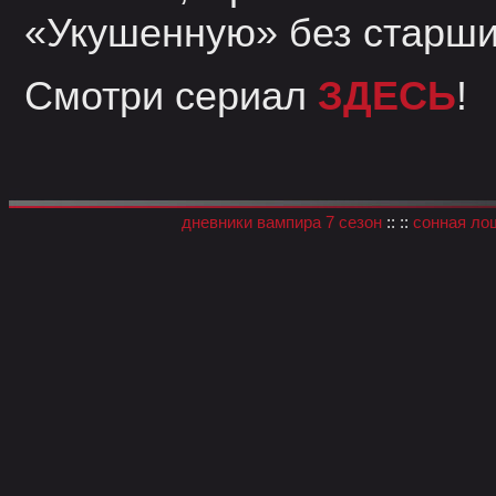
«Укушенную» без старши
Смотри сериал
ЗДЕСЬ
!
дневники вампира 7 сезон
:: ::
сонная ло