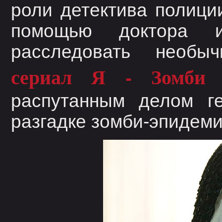
роли детектива полици
помощью доктора и
расследовать необы
сериал Я - Зомби 
распутанным делом г
разгадке зомби-эпидеми