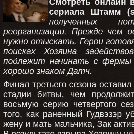
Смотреть онлайн 
сериала Штамм (s0
полученных пот
реорганизации. Прежде чем о
нужно отыскать. Герои готовя
поисках Хозяина задейство
подлежит начинать с фермы 
хорошо знаком Датч.
Финал третьего сезона остави
стадии битвы, чем продолжи
восьмую серию четвертого се
того, как раненный Гудвэзэр 
жену и мать мальчика, Зак акт
В результате взрыва Хозяину уд