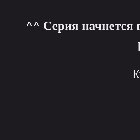
^^ Серия начнется 
К